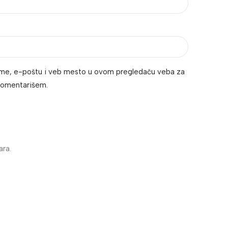
ime, e-poštu i veb mesto u ovom pregledaču veba za
 komentarišem.
ra.