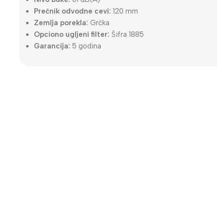
Prečnik odvodne cevi:
120 mm
Zemlja porekla:
Grčka
Opciono ugljeni filter:
Šifra 1885
Garancija:
5 godina