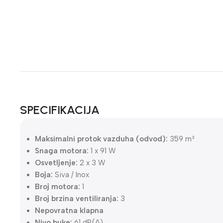
SPECIFIKACIJA
Maksimalni protok vazduha (odvod):
359 m³
Snaga motora:
1 x 91 W
Osvetljenje:
2 x 3 W
Boja:
Siva / Inox
Broj motora:
1
Broj brzina ventiliranja:
3
Nepovratna klapna
Nivo buke:
61 dB(A)