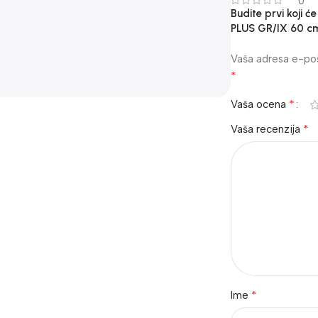
0
Budite prvi koji 
PLUS GR/IX 60 c
Vaša adresa e-poš
*
*
Vaša ocena
*
Vaša recenzija
*
Ime