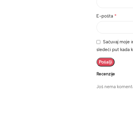
*
E-pošta
Sačuvaj moje 
sledeći put kada
Recenzije
Još nema komenta