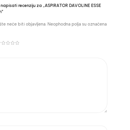
će napisati recenziju za „ASPIRATOR DAVOLINE ESSE
m“
te neće biti objavljena.
Neophodna polja su označena