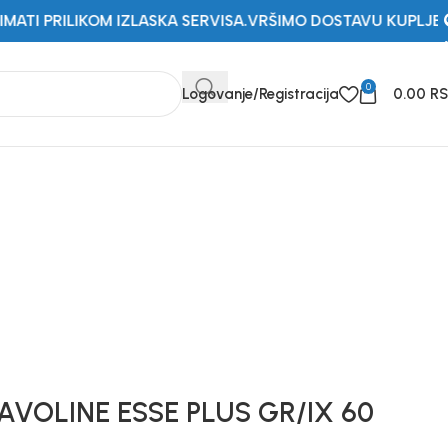
OM IZLASKA SERVISA.
VRŠIMO DOSTAVU KUPLJENIH ARTIKAL
0
Logovanje/Registracija
0.00
R
AVOLINE ESSE PLUS GR/IX 60