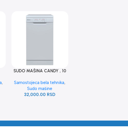
SUDO MAŠINA CANDY , 10
KOMPLETA
a
,
Samostojeca bela tehnika
,
9+6
Sudo mašine
32,000.00
RSD