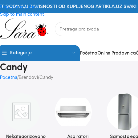
NA,U ZAVISNOSTI OD KUPLJENOG ARTIKLA.UZ SVAKI ARTIKAL 
Skip to navigation
Skip to main content
Kategorije
Početna
Online Prodavnica
Candy
Početna
Brendovi
Candy
Nekategorizovano
Aspiratori
Samostojeca