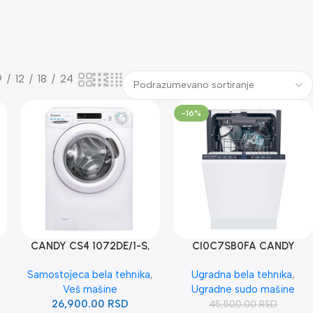
9
12
18
24
-16%
CANDY CS4 1072DE/1-S,
CI0C7SB0FA CANDY
A
7KG, SLIM
UGRADNA SUDO MASINA
Samostojeca bela tehnika
,
Ugradna bela tehnika
,
Veš mašine
Ugradne sudo mašine
26,900.00
RSD
45,500.00
RSD