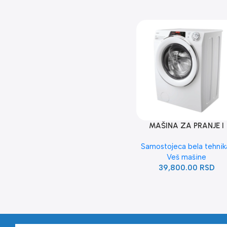
MAŠINA ZA PRANJE I
SUŠENJE CANDY
Samostojeca bela tehnik
ROW4964DWMCT/1-S , 
Veš mašine
KG
39,800.00
RSD
Read more