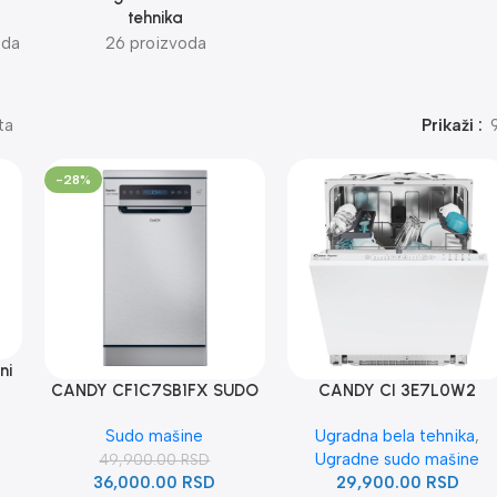
tehnika
oda
26 proizvoda
ta
Prikaži
-28%
ni
CANDY CF1C7SB1FX SUDO
CANDY CI 3E7L0W2
MASINA
UGRADNA SUDO MAŠIN
Sudo mašine
Ugradna bela tehnika
,
Ugradne sudo mašine
49,900.00
RSD
36,000.00
RSD
29,900.00
RSD