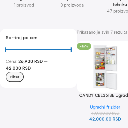
tehnika
1 proizvod
3 proizvoda
47 proizv
Prikazano je svih 7 rezulta
Sortiraj po ceni
-16%
Cena:
26,900 RSD
—
42,000 RSD
Filter
CANDY CBL351BE Ugrad
frizider
Ugradni frižider
49,900.00
RSD
42,000.00
RSD