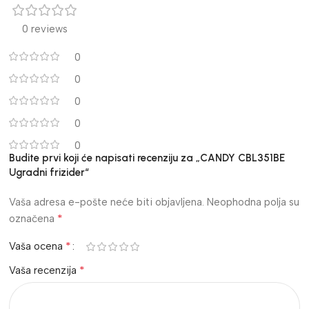
0 reviews
0
0
0
0
0
Budite prvi koji će napisati recenziju za „CANDY CBL351BE
Ugradni frizider“
Vaša adresa e-pošte neće biti objavljena.
Neophodna polja su
*
označena
*
Vaša ocena
*
Vaša recenzija