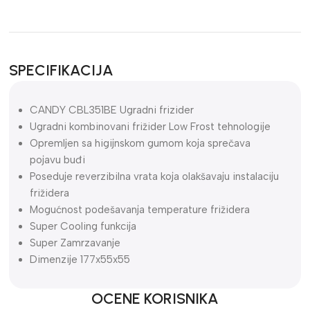
SPECIFIKACIJA
CANDY CBL351BE Ugradni frizider
Ugradni kombinovani frižider Low Frost tehnologije
Opremljen sa higijnskom gumom koja sprečava
pojavu buđi
Poseduje reverzibilna vrata koja olakšavaju instalaciju
frižidera
Mogućnost podešavanja temperature frižidera
Super Cooling funkcija
Super Zamrzavanje
Dimenzije 177x55x55
OCENE KORISNIKA