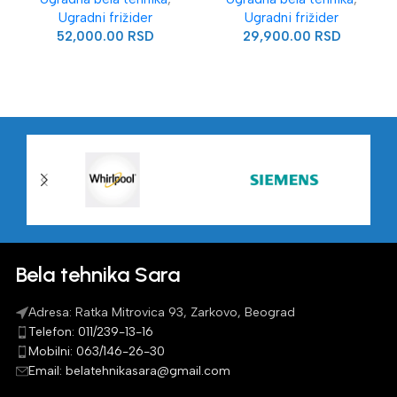
Ugradni frižider
Ugradni frižider
52,000.00
RSD
29,900.00
RSD
Bela tehnika Sara
Adresa: Ratka Mitrovica 93, Zarkovo, Beograd
Telefon: 011/239-13-16
Mobilni: 063/146-26-30
Email: belatehnikasara@gmail.com