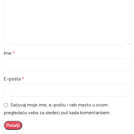
*
Ime
*
E-pošta
Sačuvaj moje ime, e-poštu i veb mesto u ovom
pregledaču veba za sledeći put kada komentarišem.