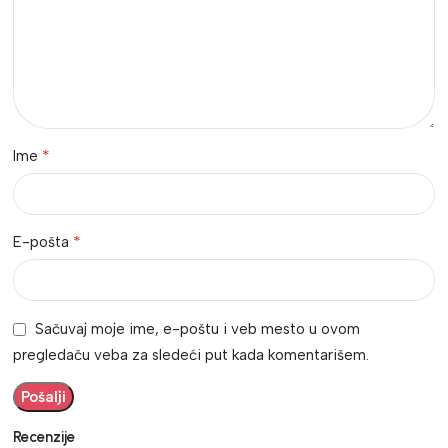
*
Ime
*
E-pošta
Sačuvaj moje ime, e-poštu i veb mesto u ovom
pregledaču veba za sledeći put kada komentarišem.
Recenzije