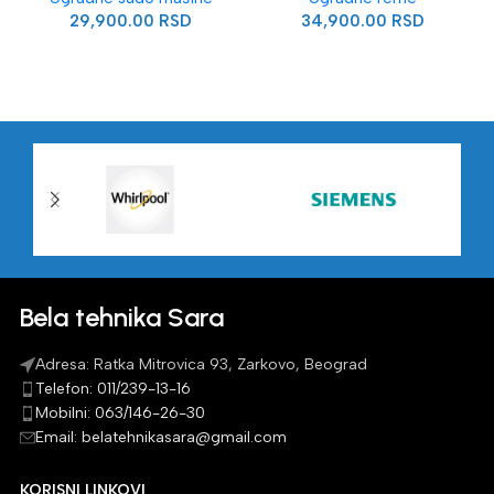
29,900.00
RSD
34,900.00
RSD
Bela tehnika Sara
Adresa: Ratka Mitrovica 93, Zarkovo, Beograd
Telefon: 011/239-13-16
Mobilni: 063/146-26-30
Email: belatehnikasara@gmail.com
KORISNI LINKOVI