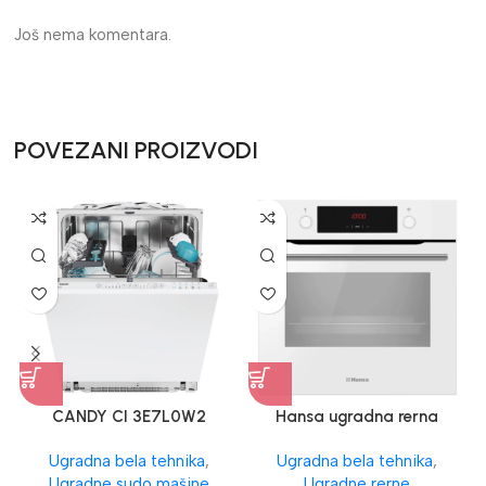
Još nema komentara.
POVEZANI PROIZVODI
CANDY CI 3E7L0W2
Hansa ugradna rerna
UGRADNA SUDO MAŠINA
Ugradna bela tehnika
,
Ugradna bela tehnika
,
Ugradne sudo mašine
Ugradne rerne