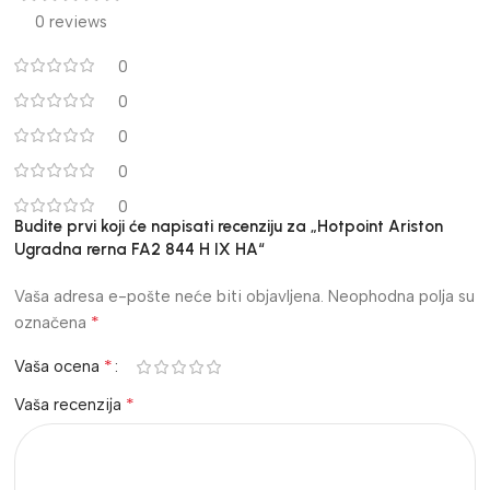
0 reviews
0
0
0
0
0
Budite prvi koji će napisati recenziju za „Hotpoint Ariston
Ugradna rerna FA2 844 H IX HA“
Vaša adresa e-pošte neće biti objavljena.
Neophodna polja su
*
označena
*
Vaša ocena
*
Vaša recenzija