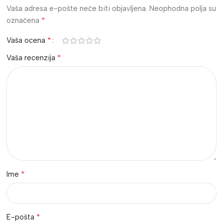
Vaša adresa e-pošte neće biti objavljena.
Neophodna polja su
*
označena
*
Vaša ocena
*
Vaša recenzija
*
Ime
*
E-pošta