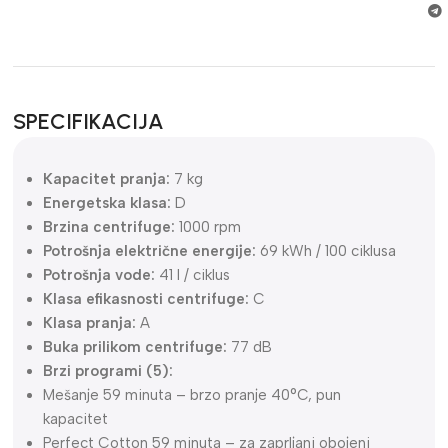
SPECIFIKACIJA
Kapacitet pranja:
7 kg
Energetska klasa:
D
Brzina centrifuge:
1000 rpm
Potrošnja električne energije:
69 kWh / 100 ciklusa
Potrošnja vode:
41 l / ciklus
Klasa efikasnosti centrifuge:
C
Klasa pranja:
A
Buka prilikom centrifuge:
77 dB
Brzi programi (5):
Mešanje 59 minuta – brzo pranje 40°C, pun
kapacitet
Perfect Cotton 59 minuta – za zaprljani obojeni