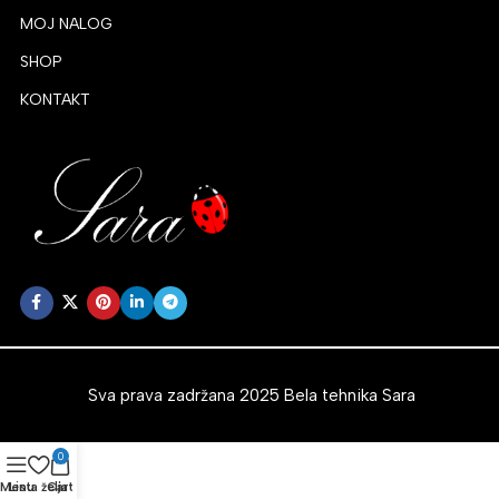
MOJ NALOG
SHOP
KONTAKT
Sva prava zadržana 2025 Bela tehnika Sara
0
Menu
Lista želja
Cart