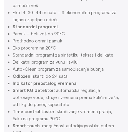
pamučni veš
Eko 14-30-44 minuta – 3 ekonomična programa za
lagano zaprljanu odeću
Standardni programi:
Pamuk – beli veš do 90°C
Prethodno oprani pamuk
Eko program na 20°C
Standardni programi za sintetiku, teksas i delikate
Delikatni program za vunu i svilu
Auto-Clean program za samočišćenje bubnja
Odloženi start:
do 24 sata
Indikator preostalog vremena
Smart KG detektor:
automatska regulacija
potrošnje vode, struje i vremena prema količini veša,
od 1 kg do punog kapaciteta
Time control taster:
skraćivanje vremena pranja,
čak i na programu 90°C
Smart touch:
mogućnost autodijagnostike putem