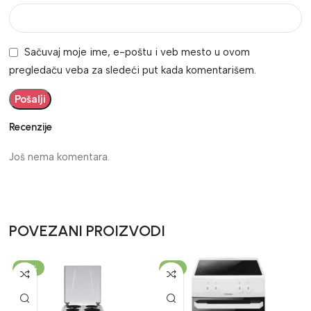
Sačuvaj moje ime, e-poštu i veb mesto u ovom
pregledaču veba za sledeći put kada komentarišem.
Recenzije
Još nema komentara.
POVEZANI PROIZVODI
-24%
-7%