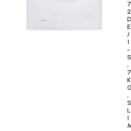
7
2
E
/
1
-
S
,
7
K
,
S
L
I