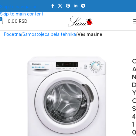
Skip to navigation
Skip to main content
0
0.00
RSD
Početna
Samostojeca bela tehnika
Veš mašine
S
4
1