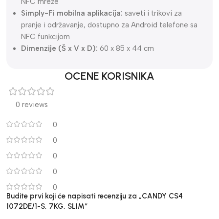
NFC mreže
Simply-Fi mobilna aplikacija:
saveti i trikovi za
pranje i održavanje, dostupno za Android telefone sa
NFC funkcijom
Dimenzije (Š x V x D):
60 x 85 x 44 cm
OCENE KORISNIKA
0 reviews
0
0
0
0
0
Budite prvi koji će napisati recenziju za „CANDY CS4
1072DE/1-S, 7KG, SLIM“