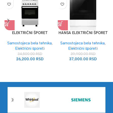
ELEKTRIČNI ŠPORET
HANSA ELEKTRIČNI ŠPORET
DAVOLINE EL 5045 W
Samostojeca bela tehnika
,
Samostojeca bela tehnika
,
Električni šporeti
Električni šporeti
34,500.00
RSD
39,900.00
RSD
26,200.00
RSD
37,000.00
RSD