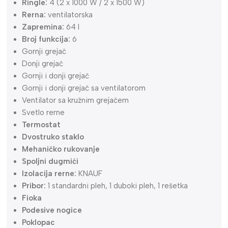
Ringle:
4 (2 x 1000 W / 2 x 1500 W)
Rerna:
ventilatorska
Zapremina:
64 l
Broj funkcija:
6
Gornji grejač
Donji grejač
Gornji i donji grejač
Gornji i donji grejač sa ventilatorom
Ventilator sa kružnim grejačem
Svetlo rerne
Termostat
Dvostruko staklo
Mehaničko rukovanje
Spoljni dugmići
Izolacija rerne:
KNAUF
Pribor:
1 standardni pleh, 1 duboki pleh, 1 rešetka
Fioka
Podesive nogice
Poklopac