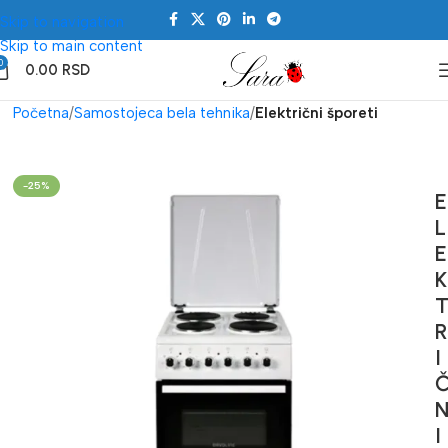
Skip to navigation
Skip to main content
0
0.00
RSD
Početna
Samostojeca bela tehnika
Električni šporeti
-25%
E
L
E
K
R
I
I