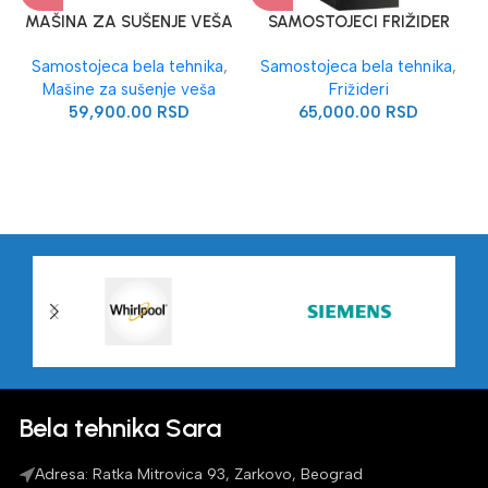
MAŠINA ZA SUŠENJE VEŠA
SAMOSTOJECI FRIŽIDER
Haier
WHIRPOOL
Samostojeca bela tehnika
,
Samostojeca bela tehnika
,
Mašine za sušenje veša
Frižideri
59,900.00
RSD
65,000.00
RSD
Bela tehnika Sara
Adresa: Ratka Mitrovica 93, Zarkovo, Beograd