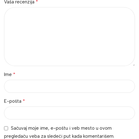
*
Vaša recenzija
*
Ime
*
E-pošta
Sačuvaj moje ime, e-poštu i veb mesto u ovom
pregledaču veba za sledeći put kada komentarišem.