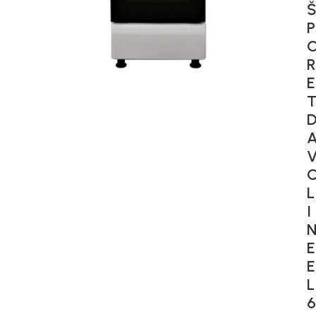
P
R
E
L
I
E
E
L
6