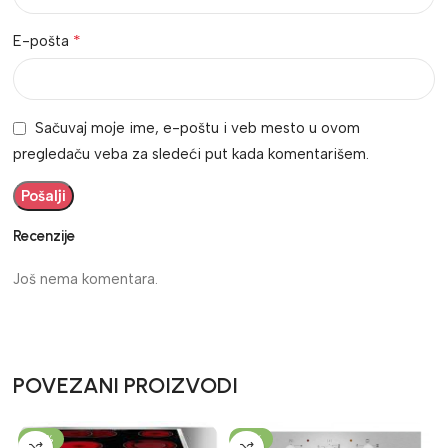
*
E-pošta
Sačuvaj moje ime, e-poštu i veb mesto u ovom
pregledaču veba za sledeći put kada komentarišem.
Recenzije
Još nema komentara.
POVEZANI PROIZVODI
-34%
-19%