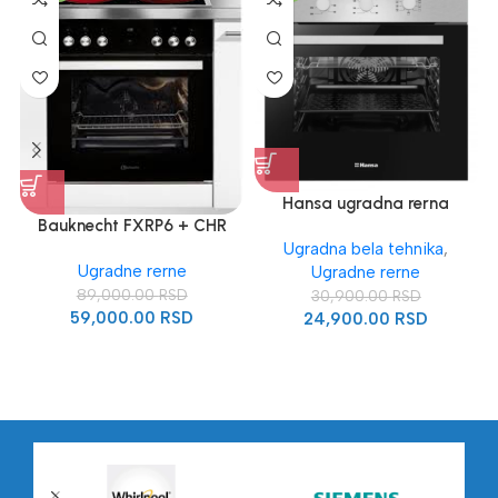
Hansa ugradna rerna
Bauknecht FXRP6 + CHR
6642 IN UGRADNI KOMPLET
Ugradna bela tehnika
,
Ugradne rerne
Ugradne rerne
89,000.00
RSD
30,900.00
RSD
59,000.00
RSD
24,900.00
RSD