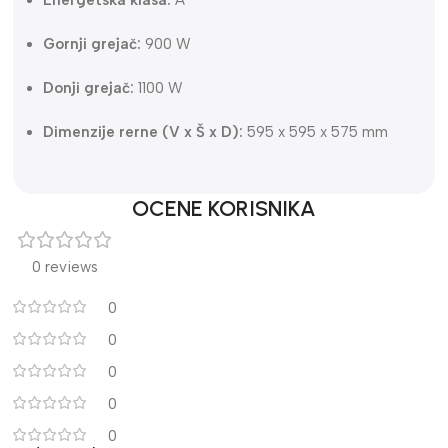
Energetska klasa:
A
Gornji grejač:
900 W
Donji grejač:
1100 W
Dimenzije rerne (V x Š x D):
595 x 595 x 575 mm
OCENE KORISNIKA
0 reviews
0
0
0
0
0