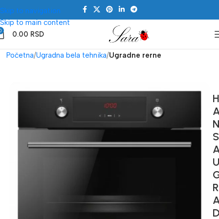
Skip to navigation
Skip to main content
0
0.00
RSD
Početna
Ugradna bela tehnika
Ugradne rerne
S
R