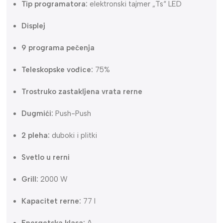
Tip programatora:
elektronski tajmer „Ts“ LED
Displej
9 programa pečenja
Teleskopske vođice:
75%
Trostruko zastakljena vrata rerne
Dugmići:
Push-Push
2 pleha:
duboki i plitki
Svetlo u rerni
Grill:
2000 W
Kapacitet rerne:
77 l