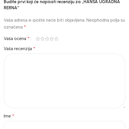
Budite prvi koji će napisati recenziju za „HANSA UGRADNA
RERNA“
Vaša adresa e-pošte neće biti objavljena.
Neophodna polja su
*
označena
*
Vaša ocena
*
Vaša recenzija
*
Ime